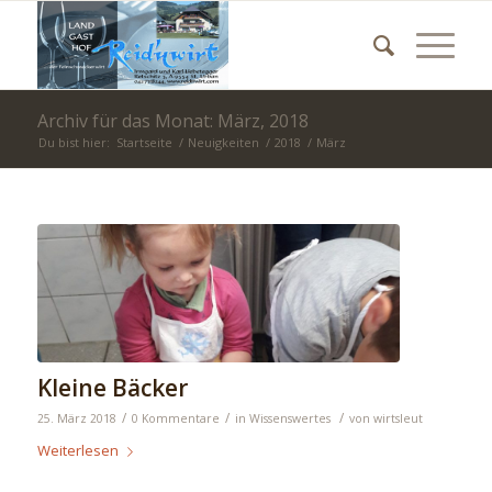
Archiv für das Monat: März, 2018
Du bist hier:
Startseite
/
Neuigkeiten
/
2018
/
März
Kleine Bäcker
/
/
/
25. März 2018
0 Kommentare
in
Wissenswertes
von
wirtsleut
Weiterlesen