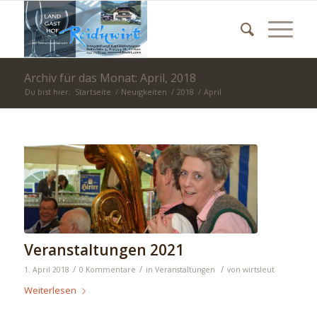
Archiv für das Monat: April, 2018
Du bist hier:
Startseite
/
Neuigkeiten
/
2018
/
April
Veranstaltungen 2021
/
/
/
1. April 2018
0 Kommentare
in
Veranstaltungen
von
wirtsleut
Weiterlesen